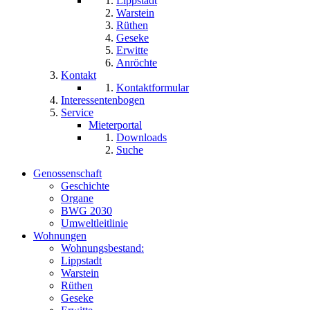
Lippstadt
Warstein
Rüthen
Geseke
Erwitte
Anröchte
Kontakt
Kontaktformular
Interessentenbogen
Service
Mieterportal
Downloads
Suche
Genossenschaft
Geschichte
Organe
BWG 2030
Umweltleitlinie
Wohnungen
Wohnungsbestand:
Lippstadt
Warstein
Rüthen
Geseke