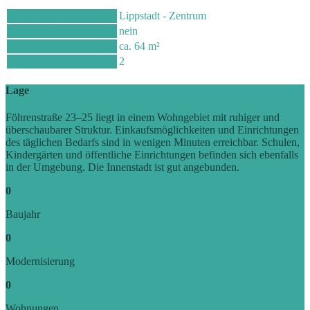
Stadtteil
Lippstadt - Zentrum
WBS
erforderlich
nein
Größe der Wohnungen
ca. 64 m²
Anzahl Zimmer
2
Lage
Föhrenstraße 23–25 liegt in einem Wohngebiet mit ruhiger und
überschaubarer Struktur. Einkaufsmöglichkeiten und Einrichtungen
des täglichen Bedarfs sind in wenigen Minuten erreichbar. Schulen,
Kindergärten und öffentliche Einrichtungen befinden sich ebenfalls
in der Umgebung. Die Innenstadt ist gut angebunden.
0
Baujahr
0
Modernisierung
0
Wohnungen