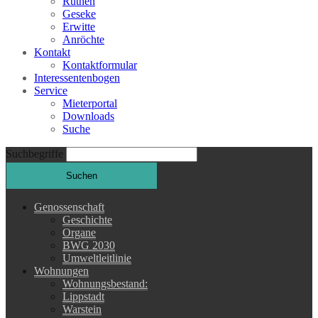
Rüthen
Geseke
Erwitte
Anröchte
Kontakt
Kontaktformular
Interessentenbogen
Service
Mieterportal
Downloads
Suche
Suchbegriffe
Suchen
Genossenschaft
Geschichte
Organe
BWG 2030
Umweltleitlinie
Wohnungen
Wohnungsbestand:
Lippstadt
Warstein