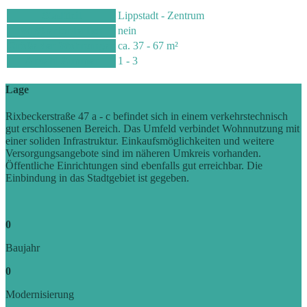
Stadtteil
Lippstadt - Zentrum
WBS
erforderlich
nein
Größe der Wohnungen
ca. 37 - 67 m²
Anzahl Zimmer
1 - 3
Lage
Rixbeckerstraße 47 a - c befindet sich in einem verkehrstechnisch
gut erschlossenen Bereich. Das Umfeld verbindet Wohnnutzung mit
einer soliden Infrastruktur. Einkaufsmöglichkeiten und weitere
Versorgungsangebote sind im näheren Umkreis vorhanden.
Öffentliche Einrichtungen sind ebenfalls gut erreichbar. Die
Einbindung in das Stadtgebiet ist gegeben.
0
Baujahr
0
Modernisierung